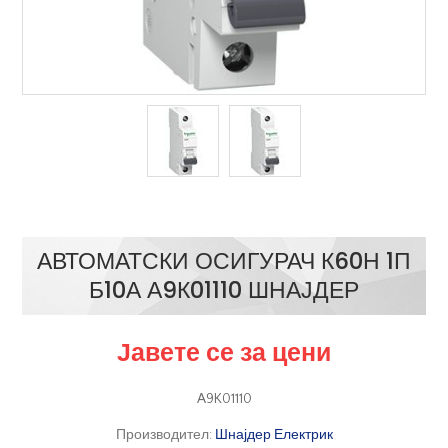
АВТОМАТСКИ ОСИГУРАЧ К60Н 1П
Б10А А9К01110 ШНАЈДЕР
Јавете се за цени
A9K01110
Производител:
Шнајдер Електрик