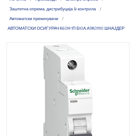
Заштитна опрема, дистрибуција & контрола
/
Автоматски прекинувачи
/
АВТОМАТСКИ ОСИГУРАЧ К60Н 1П Б10А А9К01110 ШНАЈДЕР